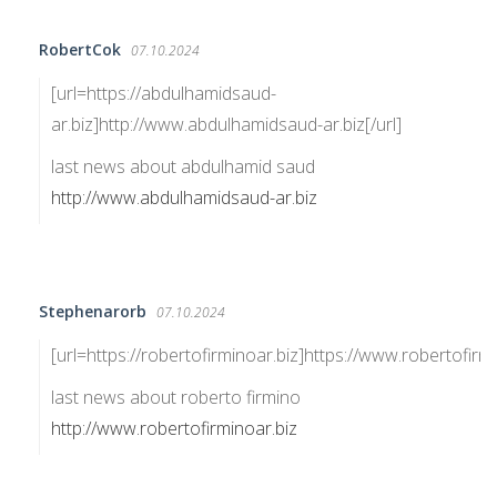
RobertCok
07.10.2024
[url=https://abdulhamidsaud-
ar.biz]http://www.abdulhamidsaud-ar.biz[/url]
last news about abdulhamid saud
http://www.abdulhamidsaud-ar.biz
Stephenarorb
07.10.2024
[url=https://robertofirminoar.biz]https://www.robertofirmi
last news about roberto firmino
http://www.robertofirminoar.biz