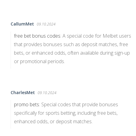
CallumMet
09.10.2024
free bet bonus codes
: A special code for Melbet users
that provides bonuses such as deposit matches, free
bets, or enhanced odds, often available during sign-up
or promotional periods.
CharlesMet
09.10.2024
promo bets
: Special codes that provide bonuses
specifically for sports betting, including free bets,
enhanced odds, or deposit matches.