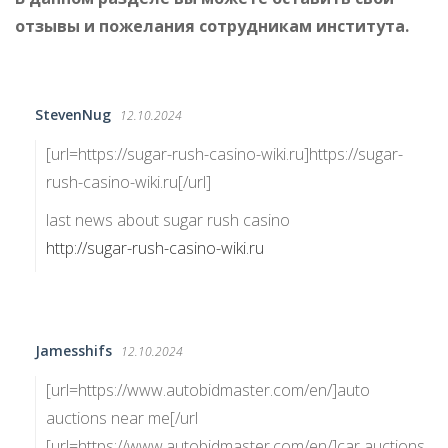
ЭКЗАМЕНЫ
отзывы и пожелания сотрудникам института.
ТРУДОУСТРОЙСТВО
StevenNug
12.10.2024
/
[url=https://sugar-rush-casino-wiki.ru]https://sugar-
rush-casino-wiki.ru[/url]
last news about sugar rush casino
http://sugar-rush-casino-wiki.ru
Jamesshifs
12.10.2024
[url=https://www.autobidmaster.com/en/]auto
auctions near me[/url
[url=https://www.autobidmaster.com/en/]car auctions