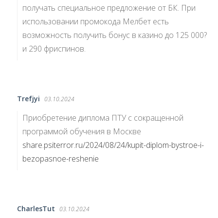
получать специальное предложение от БК. При
использовании промокода Мелбет есть
возможность получить бонус в казино до 125 000?
и 290 фриспинов.
Trefjyi
03.10.2024
Приобретение диплома ПТУ с сокращенной
программой обучения в Москве
share.psiterror.ru/2024/08/24/kupit-diplom-bystroe-i-
bezopasnoe-reshenie
CharlesTut
03.10.2024