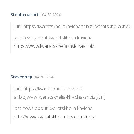
Stephenarorb
04.10.2024
[url=https://kvaratskheliakhvichaar.biz]kvaratskheliakhvicha
last news about kvaratskhelia khvicha
https://www.kvaratskheliakhvichaar.biz
Stevenhep
04.10.2024
[url=https://kvaratskhelia-khvicha-
ar.biz]www.kvaratskhelia-khvicha-ar.biz[/url]
last news about kvaratskhelia khvicha
http://www.kvaratskhelia-khvicha-ar.biz