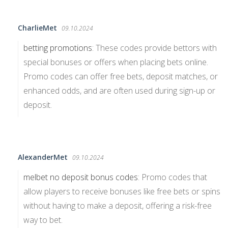
CharlieMet
09.10.2024
betting promotions
: These codes provide bettors with
special bonuses or offers when placing bets online.
Promo codes can offer free bets, deposit matches, or
enhanced odds, and are often used during sign-up or
deposit.
AlexanderMet
09.10.2024
melbet no deposit bonus codes
: Promo codes that
allow players to receive bonuses like free bets or spins
without having to make a deposit, offering a risk-free
way to bet.