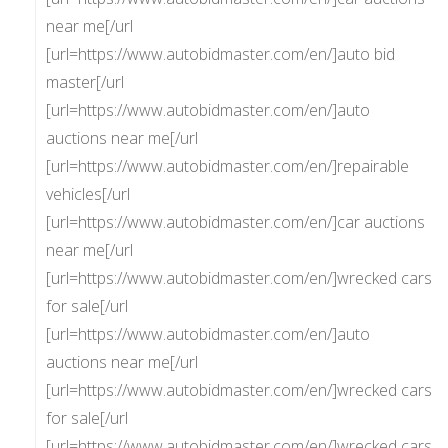
near me[/url
[url=https://www.autobidmaster.com/en/]auto bid
master[/url
[url=https://www.autobidmaster.com/en/]auto
auctions near me[/url
[url=https://www.autobidmaster.com/en/]repairable
vehicles[/url
[url=https://www.autobidmaster.com/en/]car auctions
near me[/url
[url=https://www.autobidmaster.com/en/]wrecked cars
for sale[/url
[url=https://www.autobidmaster.com/en/]auto
auctions near me[/url
[url=https://www.autobidmaster.com/en/]wrecked cars
for sale[/url
[url=https://www.autobidmaster.com/en/]wrecked cars