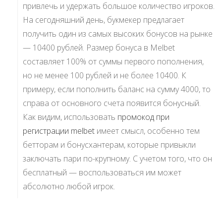
привлечь и удержать большое количество игроков.
На сегодняшний день, букмекер предлагает
получить один из самых высоких бонусов на рынке
— 10400 рублей. Размер бонуса в Melbet
составляет 100% от суммы первого пополнения,
но не менее 100 рублей и не более 10400. К
примеру, если пополнить баланс на сумму 4000, то
справа от основного счета появится бонусный.
Как видим, использовать
промокод при
регистрации melbet
имеет смысл, особенно тем
бетторам и бонусхантерам, которые привыкли
заключать пари по-крупному. С учетом того, что он
бесплатный — воспользоваться им может
абсолютно любой игрок.