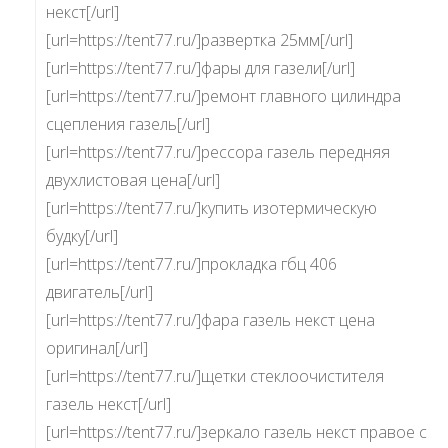
некст[/url]
[url=https://tent77.ru/]развертка 25мм[/url]
[url=https://tent77.ru/]фары для газели[/url]
[url=https://tent77.ru/]ремонт главного цилиндра
сцепления газель[/url]
[url=https://tent77.ru/]рессора газель передняя
двухлистовая цена[/url]
[url=https://tent77.ru/]купить изотермическую
будку[/url]
[url=https://tent77.ru/]прокладка гбц 406
двигатель[/url]
[url=https://tent77.ru/]фара газель некст цена
оригинал[/url]
[url=https://tent77.ru/]щетки стеклоочистителя
газель некст[/url]
[url=https://tent77.ru/]зеркало газель некст правое с